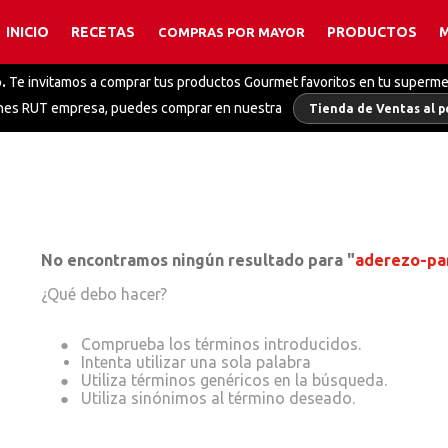
INICIO
RECETAS
PRODUCTOS
COMPRAS POR MAYOR
TÉRMINOS MÁS BUSCADOS
.
Te invitamos a comprar tus productos Gourmet favoritos en tu superm
1
.
caldo
enes RUT empresa, puedes comprar en nuestra
Tienda de Ventas al p
2
.
caldo pollo
3
.
polvos hornear
4
.
coco
5
.
salsa alfredo
6
.
caldo polvo
No encontramos ningún resultado para "
aderezo-par
7
.
finas hierbas
¿Qué debo hacer?
8
.
mix pimientas
Intenta utilizar una sola palabra
9
.
caldo polvo verduras
10
.
colorante