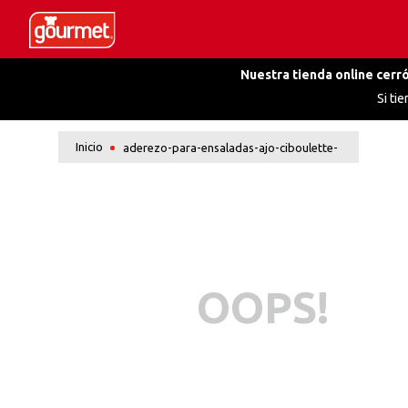
Nuestra tienda online cerró
Si ti
aderezo-para-ensaladas-ajo-ciboulette-
OOPS!