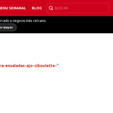
MENU SEMANAL
BLOG
ercado o negocio más cercano.
or mayor
a-ensaladas-ajo-ciboulette-
"