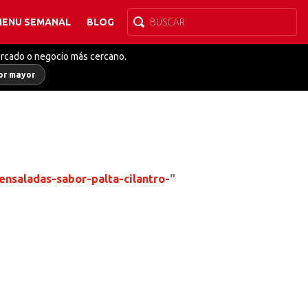
MENU SEMANAL
BLOG
ercado o negocio más cercano.
or mayor
nsaladas-sabor-palta-cilantro-
"