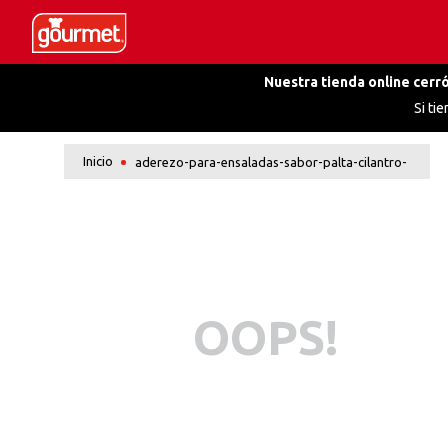
Nuestra tienda online cerró
Si ti
aderezo-para-ensaladas-sabor-palta-cilantro-
OOPS!