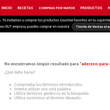
INICIO
RECETAS
PRODUCTOS
COMPRAS POR MAYOR
TÉRMINOS MÁS BUSCADOS
.
Te invitamos a comprar tus productos Gourmet favoritos en tu superm
1
.
caldo
enes RUT empresa, puedes comprar en nuestra
Tienda de Ventas al p
2
.
caldo pollo
3
.
polvos hornear
4
.
salsa alfredo
5
.
coco
6
.
mix pimientas
No encontramos ningún resultado para "
aderezo-para-e
7
.
caldo polvo
¿Qué debo hacer?
8
.
salsa
Intenta utilizar una sola palabra
9
.
colorante
10
.
finas hierbas