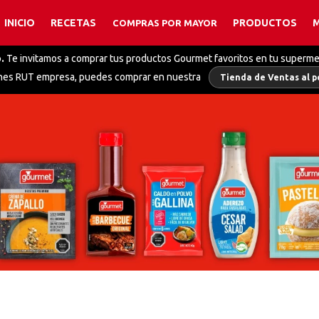
INICIO
RECETAS
PRODUCTOS
COMPRAS POR MAYOR
TÉRMINOS MÁS BUSCADOS
.
Te invitamos a comprar tus productos Gourmet favoritos en tu superm
1
.
caldo
enes RUT empresa, puedes comprar en nuestra
Tienda de Ventas al p
2
.
caldo pollo
3
.
polvos hornear
4
.
coco
5
.
salsa alfredo
6
.
mix pimientas
7
.
finas hierbas
8
.
caldo polvo verduras
9
.
caldo polvo
10
.
colorante