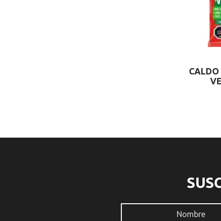
CALDO 
V
SUS