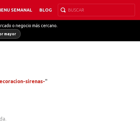
MENU SEMANAL
BLOG
ercado o negocio más cercano.
or mayor
ecoracion-sirenas-
"