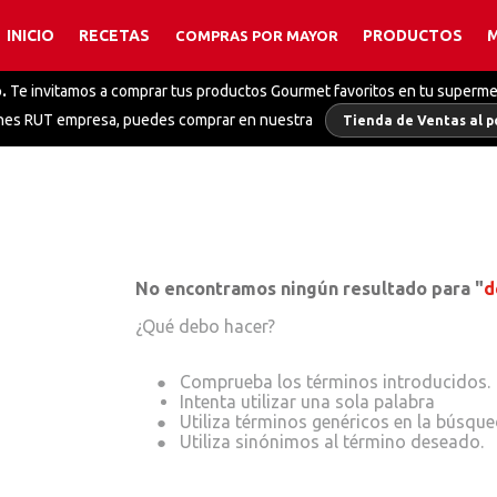
INICIO
RECETAS
PRODUCTOS
COMPRAS POR MAYOR
TÉRMINOS MÁS BUSCADOS
.
Te invitamos a comprar tus productos Gourmet favoritos en tu superm
1
.
polvos hornear
enes RUT empresa, puedes comprar en nuestra
Tienda de Ventas al p
2
.
coco
3
.
salsa alfredo
4
.
caldo pollo
5
.
salsa
6
.
colorante
No encontramos ningún resultado para "
d
7
.
finas hierbas
¿Qué debo hacer?
8
.
leche
Intenta utilizar una sola palabra
9
.
mix pimientas
10
.
salsa inglesa