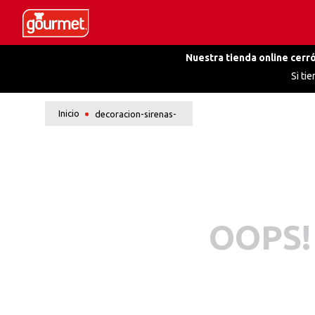
Nuestra tienda online cerró
Si ti
decoracion-sirenas-
OOPS!