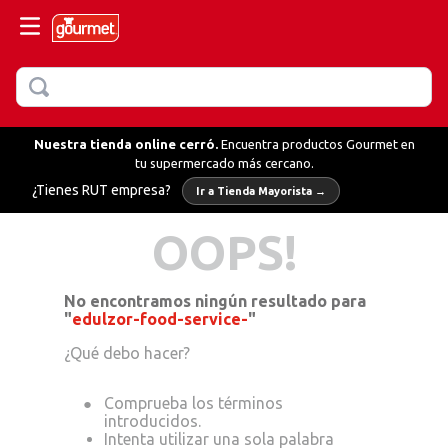
BUSCAR
MÁS BUSCADOS
lado
Nuestra tienda online cerró.
Encuentra productos Gourmet en
tu supermercado más cercano.
¿Tienes RUT empresa?
Ir a Tienda Mayorista →
llo
OOPS!
hornear
fredo
No encontramos ningún resultado para
"
edulzor-food-service-
"
ientas
¿Qué debo hacer?
erbas
Intenta utilizar una sola palabra