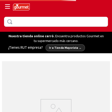
BUSCAR
MÁS BUSCADOS
Nuestra tienda online cerró.
Encuentra productos Gourmet en
tu supermercado más cercano.
llo
¿Tienes RUT empresa?
Ir a Tienda Mayorista →
hornear
fredo
ientas
olvo
te