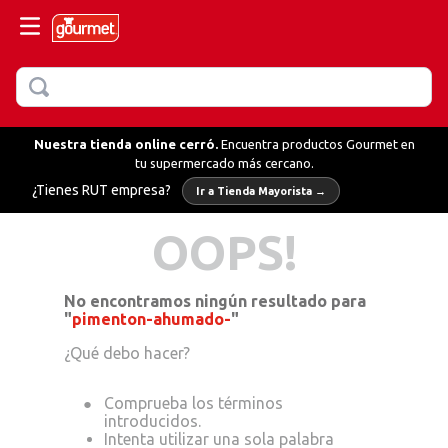
BUSCAR
MÁS BUSCADOS
Nuestra tienda online cerró.
Encuentra productos Gourmet en
tu supermercado más cercano.
llo
¿Tienes RUT empresa?
Ir a Tienda Mayorista →
hornear
OOPS!
fredo
No encontramos ningún resultado para
ientas
"
pimenton-ahumado-
"
erbas
¿Qué debo hacer?
olvo verduras
olvo
Intenta utilizar una sola palabra