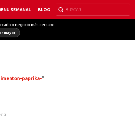
MENU SEMANAL
BLOG
ercado o negocio más cercano.
or mayor
pimenton-paprika-
"