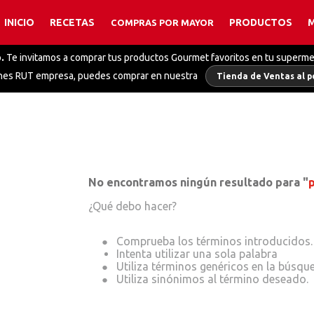
INICIO
RECETAS
PRODUCTOS
COMPRAS POR MAYOR
TÉRMINOS MÁS BUSCADOS
.
Te invitamos a comprar tus productos Gourmet favoritos en tu superm
1
.
caldo
enes RUT empresa, puedes comprar en nuestra
Tienda de Ventas al p
2
.
caldo pollo
3
.
polvos hornear
4
.
coco
5
.
salsa alfredo
6
.
mix pimientas
No encontramos ningún resultado para "
7
.
finas hierbas
¿Qué debo hacer?
8
.
caldo polvo verduras
Intenta utilizar una sola palabra
9
.
caldo polvo
10
.
colorante