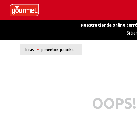
Nuestra tienda online cerró
Si ti
pimenton-paprika-
OOPS!