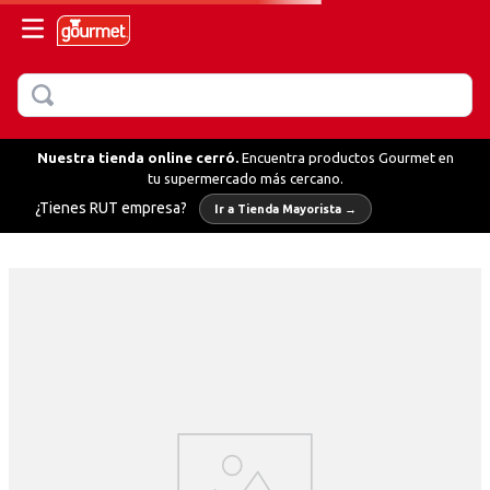
BUSCAR
MÁS BUSCADOS
hornear
Nuestra tienda online cerró.
Encuentra productos Gourmet en
tu supermercado más cercano.
¿Tienes RUT empresa?
Ir a Tienda Mayorista →
fredo
llo
te
erbas
ientas