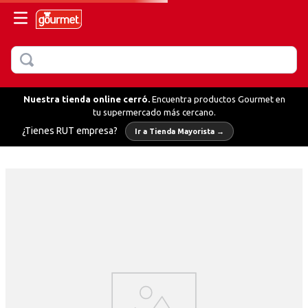
BUSCAR
MÁS BUSCADOS
Nuestra tienda online cerró.
Encuentra productos Gourmet en
tu supermercado más cercano.
llo
¿Tienes RUT empresa?
Ir a Tienda Mayorista →
hornear
fredo
olvo
erbas
ientas
olvo verduras