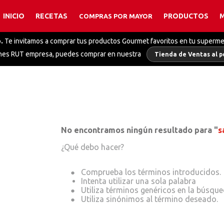
INICIO
RECETAS
PRODUCTOS
COMPRAS POR MAYOR
TÉRMINOS MÁS BUSCADOS
.
Te invitamos a comprar tus productos Gourmet favoritos en tu superm
1
.
caldo
enes RUT empresa, puedes comprar en nuestra
Tienda de Ventas al p
2
.
caldo pollo
3
.
polvos hornear
4
.
coco
5
.
salsa alfredo
6
.
caldo polvo
No encontramos ningún resultado para "
s
7
.
finas hierbas
¿Qué debo hacer?
8
.
mix pimientas
Intenta utilizar una sola palabra
9
.
caldo polvo verduras
10
.
colorante