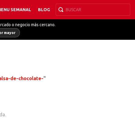
MENU SEMANAL
BLOG
ercado o negocio más cercano.
or mayor
alsa-de-chocolate-
"