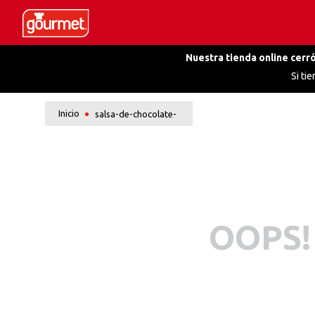
Nuestra tienda online cerró
Si ti
salsa-de-chocolate-
OOPS!