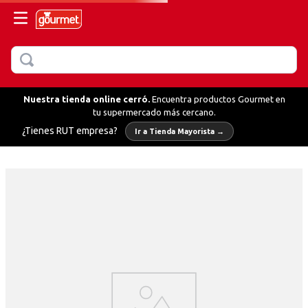
BUSCAR
MÁS BUSCADOS
hornear
Nuestra tienda online cerró.
Encuentra productos Gourmet en
tu supermercado más cercano.
fredo
¿Tienes RUT empresa?
Ir a Tienda Mayorista →
llo
ientas
glesa
or
te