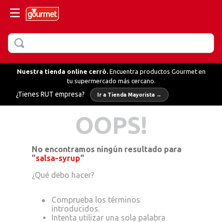
BUSCAR
MÁS BUSCADOS
Nuestra tienda online cerró.
Encuentra productos Gourmet en
tu supermercado más cercano.
llo
¿Tienes RUT empresa?
Ir a Tienda Mayorista →
hornear
OOPS!
fredo
No encontramos ningún resultado para
olvo
"
salsa-syrup
"
erbas
¿Qué debo hacer?
ientas
olvo verduras
Intenta utilizar una sola palabra