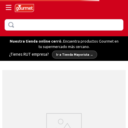
BUSCAR
MÁS BUSCADOS
hornear
Nuestra tienda online cerró.
Encuentra productos Gourmet en
tu supermercado más cercano.
¿Tienes RUT empresa?
Ir a Tienda Mayorista →
fredo
llo
te
erbas
ientas