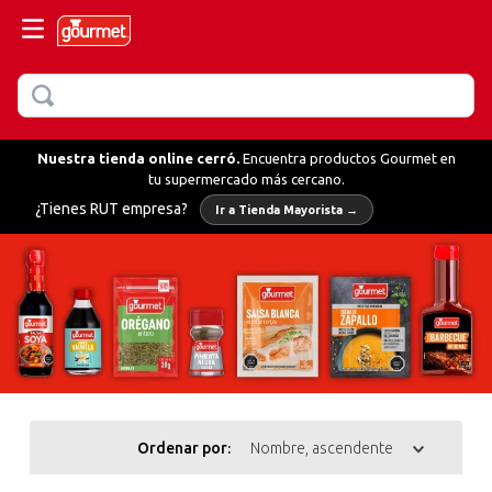
BUSCAR
MÁS BUSCADOS
Nuestra tienda online cerró.
Encuentra productos Gourmet en
tu supermercado más cercano.
llo
¿Tienes RUT empresa?
Ir a Tienda Mayorista →
hornear
fredo
olvo verduras
glesa
Ordenar por
Nombre, ascendente
ientas